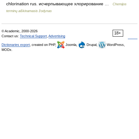
chlorination rus. исчерпывающее хлорирование …
Chemijos
terminų aiškinamasis žodynas
© Academic, 2000-2026
18+
Contact us:
Technical Support
,
Advertising
Dictionaries export
, created on PHP,
Joomla,
Drupal,
WordPress,
MODx.