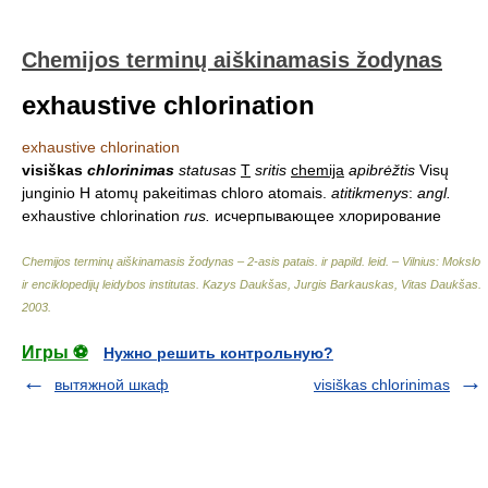
Chemijos terminų aiškinamasis žodynas
exhaustive chlorination
exhaustive chlorination
visiškas
chlorinimas
statusas
T
sritis
chemija
apibrėžtis
Visų
junginio H atomų pakeitimas chloro atomais.
atitikmenys
:
angl.
exhaustive chlorination
rus.
исчерпывающее хлорирование
Chemijos terminų aiškinamasis žodynas – 2-asis patais. ir papild. leid. – Vilnius: Mokslo
ir enciklopedijų leidybos institutas
.
Kazys Daukšas, Jurgis Barkauskas, Vitas Daukšas
.
2003
.
Игры ⚽
Нужно решить контрольную?
вытяжной шкаф
visiškas chlorinimas