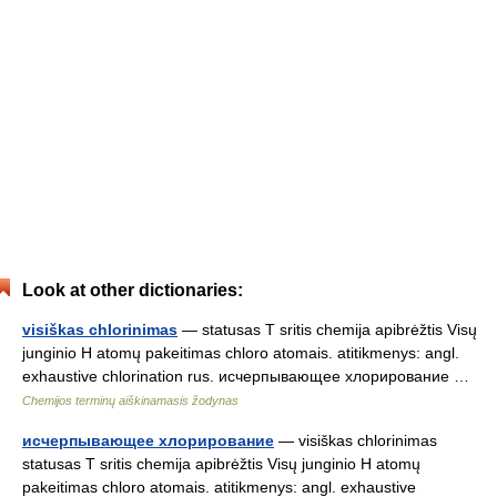
Look at other dictionaries:
visiškas chlorinimas
— statusas T sritis chemija apibrėžtis Visų
junginio H atomų pakeitimas chloro atomais. atitikmenys: angl.
exhaustive chlorination rus. исчерпывающее хлорирование …
Chemijos terminų aiškinamasis žodynas
исчерпывающее хлорирование
— visiškas chlorinimas
statusas T sritis chemija apibrėžtis Visų junginio H atomų
pakeitimas chloro atomais. atitikmenys: angl. exhaustive